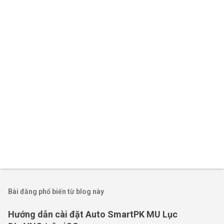
é
t
Bài đăng phổ biến từ blog này
Hướng dẫn cài đặt Auto SmartPK MU Lục