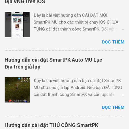
Địa VNG trên iOS
Đây là bài viết hướng dẫn CÀI ĐẶT MỚI
SmartPK MU cho các thiết bị chạy iOS CHƯA
TỪNG cài đặt thành công SmartPK. Đối với các
thiết bị ĐÃ TỪNG cài đặt thành công SmartPK
ĐỌC THÊM
và cần update SmartPK hoặc khôi phục auto
(không thấy nút SmartPK trong Game) , vui
lòng làm theo hướng dẫn này: Hướng dẫn
Hướng dẫn cài đặt SmartPK Auto MU Lục
update hoặc khôi phục SmartPK Auto MU trên
Địa trên giả lập
iOS LƯU Ý TRƯỚC KHI BẮT ĐẦU Các bạn vui
lòng làm tuần tự các bước trong hướng dẫn và
Đây là bài viết hướng dẫn bạn cài đặt SmartPK
lưu ý những chỗ bôi đỏ . Chỉ mất khoảng 3 - 5
MU cho các giả lập Android. Nếu bạn ĐÃ TỪNG
phút là bạn có thể cài đặt SmartPK thành công
cài đặt thành công SmartPK và cần update
trên iOS, thay vì làm vội vàng rồi sau đó mất rất
SmartPK sau mỗi lần Game cập nhật thì có thể
nhiều thời gian đợi chúng tôi hỗ trợ. Hướng dẫn
ĐỌC THÊM
bỏ qua Bước 1 - 2 và tới thẳng Bước 3 . Bước
dưới đây bắt buộc phải được thực hiện trên
0. Cập nhật Game MU Lục Địa Luôn phải đảm
mạng Wi-Fi . Sau khi cài đặt SmartPK thành
bảo rằng Game đã được cập nhật TRƯỚC KHI
Hướng dẫn cài đặt THỦ CÔNG SmartPK
công, bạn có thể dùng mạng 3G/4G để chơi
cài đặt SmartPK , nếu không quá trình cài đặt