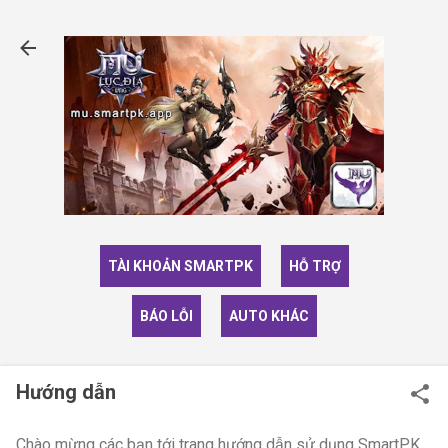
Chuyển đến nội dung chính
TÀI KHOẢN SMARTPK
HỖ TRỢ
BÁO LỖI
AUTO KHÁC
Hướng dẫn
Chào mừng các bạn tới trang hướng dẫn sử dụng SmartPK